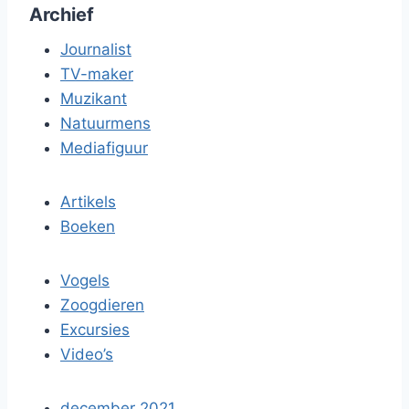
Archief
Journalist
TV-maker
Muzikant
Natuurmens
Mediafiguur
Artikels
Boeken
Vogels
Zoogdieren
Excursies
Video’s
december 2021