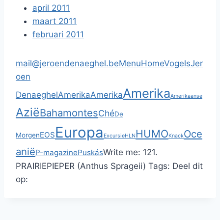
april 2011
maart 2011
februari 2011
mail@jeroendenaeghel.be
Menu
Home
Vogels
Jer
oen
Amerika
Denaeghel
Amerika
Amerika
Amerikaanse
Azië
Bahamontes
Ché
De
Europa
HUMO
Oce
EOS
Morgen
Excursie
HLN
Knack
anië
Write me:
121.
P-magazine
Puskás
PRAIRIEPIEPER (Anthus Sprageii)
Tags:
Deel dit
op: