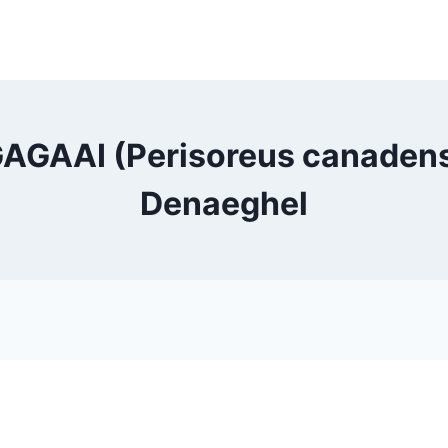
GAAI (Perisoreus canadensis
Denaeghel