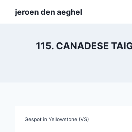
Skip
jeroen den aeghel
to
content
115. CANADESE TAIGA
Gespot in Yellowstone (VS)