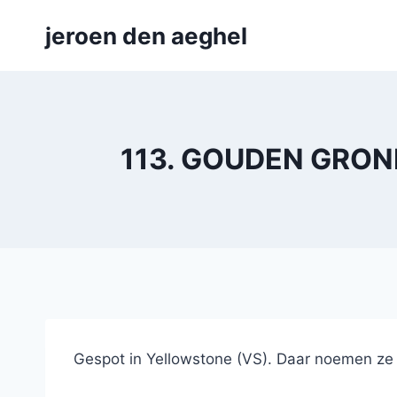
Skip
jeroen den aeghel
to
content
113. GOUDEN GROND
Gespot in Yellowstone (VS). Daar noemen ze 