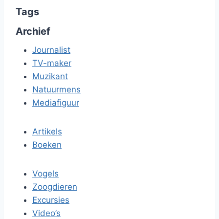
Tags
Archief
Journalist
TV-maker
Muzikant
Natuurmens
Mediafiguur
Artikels
Boeken
Vogels
Zoogdieren
Excursies
Video’s