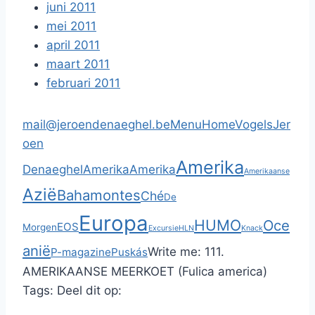
juni 2011
mei 2011
april 2011
maart 2011
februari 2011
mail@jeroendenaeghel.be
Menu
Home
Vogels
Jer
oen
Amerika
Denaeghel
Amerika
Amerika
Amerikaanse
Azië
Bahamontes
Ché
De
Europa
HUMO
Oce
EOS
Morgen
Excursie
HLN
Knack
anië
Write me:
111.
P-magazine
Puskás
AMERIKAANSE MEERKOET (Fulica america)
Tags:
Deel dit op: