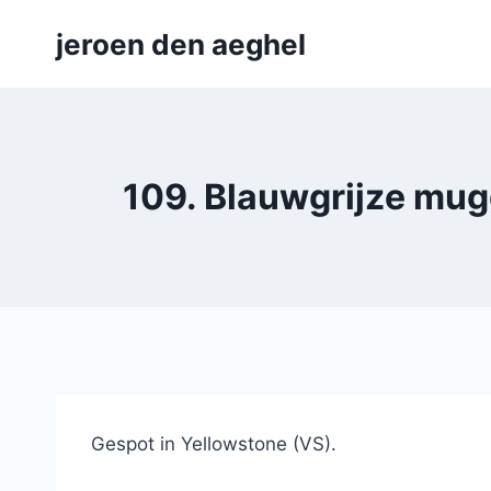
Skip
jeroen den aeghel
to
content
109. Blauwgrijze mug
Gespot in Yellowstone (VS).