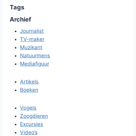
Tags
Archief
Journalist
TV-maker
Muzikant
Natuurmens
Mediafiguur
Artikels
Boeken
Vogels
Zoogdieren
Excursies
Video’s