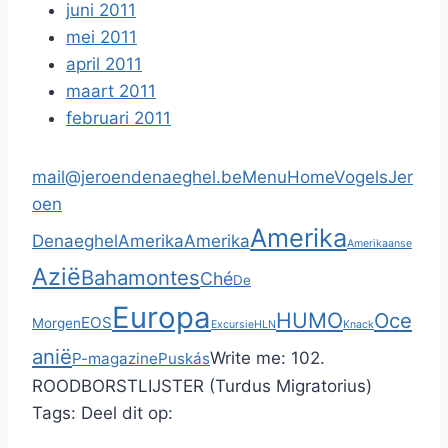
juni 2011
mei 2011
april 2011
maart 2011
februari 2011
mail@jeroendenaeghel.be
Menu
Home
Vogels
Jer
oen
Amerika
Denaeghel
Amerika
Amerika
Amerikaanse
Azië
Bahamontes
Ché
De
Europa
HUMO
Oce
EOS
Morgen
Excursie
HLN
Knack
anië
Write me:
102.
P-magazine
Puskás
ROODBORSTLIJSTER (Turdus Migratorius)
Tags:
Deel dit op: