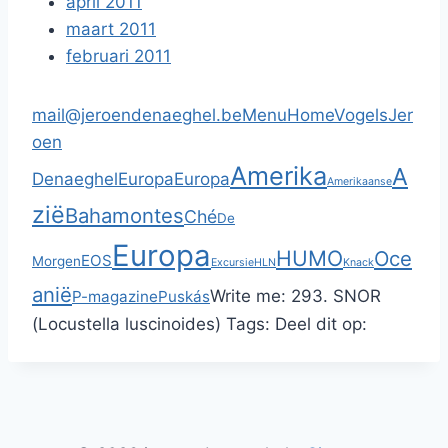
april 2011
maart 2011
februari 2011
mail@jeroendenaeghel.be
Menu
Home
Vogels
Jer
oen
Amerika
A
Denaeghel
Europa
Europa
Amerikaanse
zië
Bahamontes
Ché
De
Europa
HUMO
Oce
EOS
Morgen
Excursie
HLN
Knack
anië
Write me:
293. SNOR
P-magazine
Puskás
(Locustella luscinoides)
Tags:
Deel dit op: