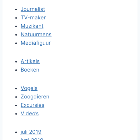
Journalist
TV-maker
Muzikant
Natuurmens
Mediafiguur
Artikels
Boeken
Vogels
Zoogdieren
Excursies
Video’s
juli 2019