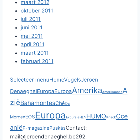
maart 2012
oktober 2011
juli 2011
juni 2011
mei 2011
april 2011
maart 2011
februari 2011
Selecteer menu
Home
Vogels
Jeroen
Amerika
A
Denaeghel
Europa
Europa
Amerikaanse
zië
Bahamontes
Ché
De
Europa
HUMO
Oce
EOS
Morgen
Excursie
HLN
Knack
anië
Contact:
P-magazine
Puskás
mail@jeroendenaeghel.be
292.