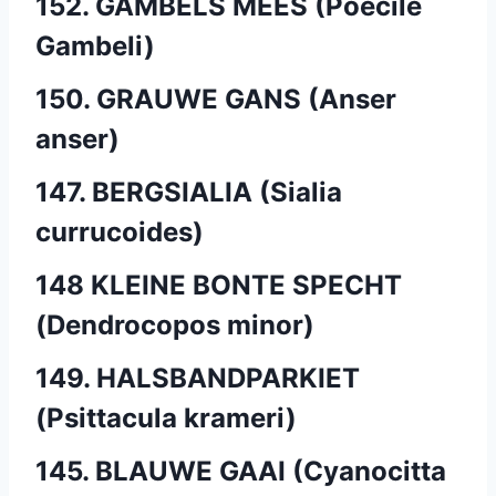
152. GAMBELS MEES (Poecile
Gambeli)
150. GRAUWE GANS (Anser
anser)
147. BERGSIALIA (Sialia
currucoides)
148 KLEINE BONTE SPECHT
(Dendrocopos minor)
149. HALSBANDPARKIET
(Psittacula krameri)
145. BLAUWE GAAI (Cyanocitta