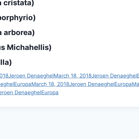
cristata)
orphyrio)
 arborea)
 Michahellis)
lla)
2018
Jeroen Denaeghel
March 18, 2018
Jeroen Denaeghel
eghel
Europa
March 18, 2018
Jeroen Denaeghel
Europa
Ma
eroen Denaeghel
Europa