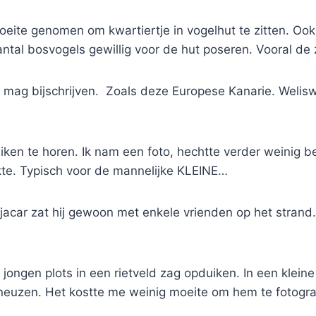
eite genomen om kwartiertje in vogelhut te zitten. Oo
antal bosvogels gewillig voor de hut poseren. Vooral d
stje mag bijschrijven. Zoals deze Europese Kanarie. Welis
uiken te horen. Ik nam een foto, hechtte verder weinig 
kte. Typisch voor de mannelijke KLEINE…
acar zat hij gewoon met enkele vrienden op het strand. 
jongen plots in een rietveld zag opduiken. In een klein
dneuzen. Het kostte me weinig moeite om hem te fotogr