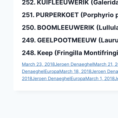
252. KUIFLEEUWERIK (Galerida 
251. PURPERKOET (Porphyrio p
250. BOOMLEEUWERIK (Lullula
249. GEELPOOTMEEUW (Laurus
248. Keep (Fringilla Montifringi
March 23, 2018
Jeroen Denaeghel
March 21, 
Denaeghel
Europa
March 18, 2018
Jeroen Dena
2018
Jeroen Denaeghel
Europa
March 1, 2018
J