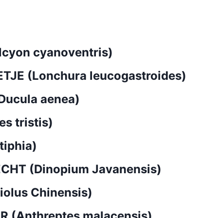
cyon cyanoventris)
E (Lonchura leucogastroides)
ucula aenea)
 tristis)
tiphia)
HT (Dinopium Javanensis)
olus Chinensis)
 (Anthreptes malacensis)