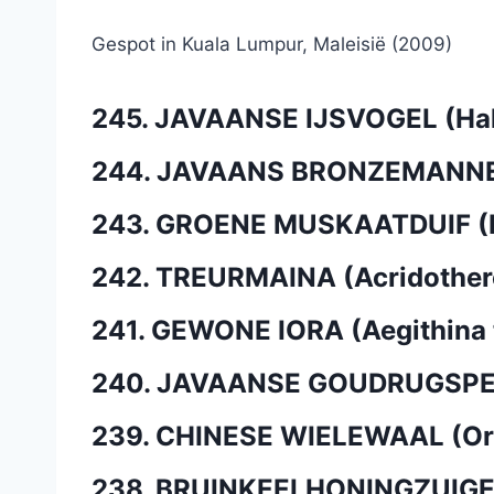
Gespot in Kuala Lumpur, Maleisië (2009)
245. JAVAANSE IJSVOGEL (Hal
244. JAVAANS BRONZEMANNETJ
243. GROENE MUSKAATDUIF (D
242. TREURMAINA (Acridotheres
241. GEWONE IORA (Aegithina 
240. JAVAANSE GOUDRUGSPEC
239. CHINESE WIELEWAAL (Ori
238. BRUINKEELHONINGZUIGER