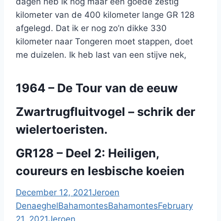
dagen heb ik nog maar een goede zestig
kilometer van de 400 kilometer lange GR 128
afgelegd. Dat ik er nog zo’n dikke 330
kilometer naar Tongeren moet stappen, doet
me duizelen. Ik heb last van een stijve nek,
1964 – De Tour van de eeuw
Zwartrugfluitvogel – schrik der
wielertoeristen.
GR128 – Deel 2: Heiligen,
coureurs en lesbische koeien
December 12, 2021
Jeroen
Denaeghel
Bahamontes
Bahamontes
February
21, 2021
Jeroen