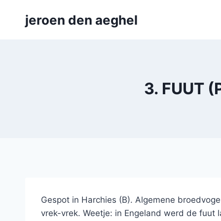
Skip
jeroen den aeghel
to
content
3. FUUT (
Gespot in Harchies (B). Algemene broedvogel 
vrek-vrek. Weetje: in Engeland werd de fuut l