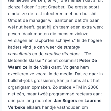
teamleden werken, terwijl die mensen dat al uit
zichzelf doen,” zegt Graeber. “De ergste soort
omdat ze de rest infecteren met hun bullshit.
Omdat de manager wil aantonen dat z’n baan
wél nut heeft, gaat hij z’n teamleden extra werk
geven. Vaak moeten die mensen zinloze
verslagen en rapporten schrijven.” In de hogere
kaders vind je dan weer de
strategy
consultants
en de
creative directors…
“De
kletsende klasse,” noemt columnist
Peter De
Waard
ze in de Volkskrant. Volgens hem
excelleren ze vooral in de media. Dat ze daar in
bullshit-jobs grossieren, kan je soms al uit het
organigram opmaken. Zo stelde VTM in 2006
niet één, maar twéé programmadirecteurs aan:
drie jaar lang mochten
Jan Segers
en
Laurens
Verbeke
elkaars handje vasthouden om