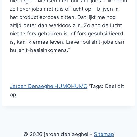
niet tégen. Mensen met ‘bullshit-jobs’ – ik noem
ze liever jobs met ruis of lucht op – blijven in
het productieproces zitten. Dat lijkt me nog
altijd beter dan werkloos zijn. Zolang de lucht
niet te fors gebakken is, of fors gesubsidieerd
is, kan ik ermee leven. Liever bullshit-jobs dan
bullshit-basisinkomens.”
Jeroen Denaeghel
HUMO
HUMO
‘
Tags:
Deel dit
op:
© 2026 jeroen den aeghel -
Sitemap