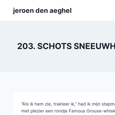
Skip
jeroen den aeghel
to
content
203. SCHOTS SNEEUWHOE
“Als ik hem zie, trakteer ik,” had ik mijn st
met plezier een rondje Famous Grouse-whiske