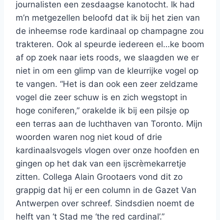
journalisten een zesdaagse kanotocht. Ik had
m’n metgezellen beloofd dat ik bij het zien van
de inheemse rode kardinaal op champagne zou
trakteren. Ook al speurde iedereen el
…
ke boom
af op zoek naar iets roods, we slaagden we er
niet in om een glimp van de kleurrijke vogel op
te vangen. “Het is dan ook een zeer zeldzame
vogel die zeer schuw is en zich wegstopt in
hoge coniferen,” orakelde ik bij een pilsje op
een terras aan de luchthaven van Toronto. Mijn
woorden waren nog niet koud of drie
kardinaalsvogels vlogen over onze hoofden en
gingen op het dak van een ijscrèmekarretje
zitten. Collega Alain Grootaers vond dit zo
grappig dat hij er een column in de Gazet Van
Antwerpen over schreef. Sindsdien noemt de
helft van ‘t Stad me ‘the red cardinal’.”