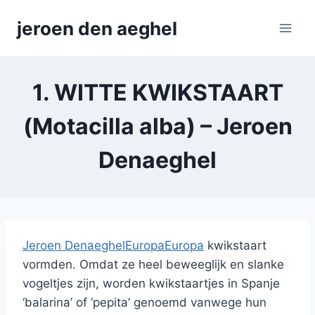
Skip
jeroen den aeghel
to
content
1. WITTE KWIKSTAART
(Motacilla alba) – Jeroen
Denaeghel
Jeroen Denaeghel
Europa
Europa
kwikstaart
vormden. Omdat ze heel beweeglijk en slanke
vogeltjes zijn, worden kwikstaartjes in Spanje
‘balarina’ of ‘pepita’ genoemd vanwege hun