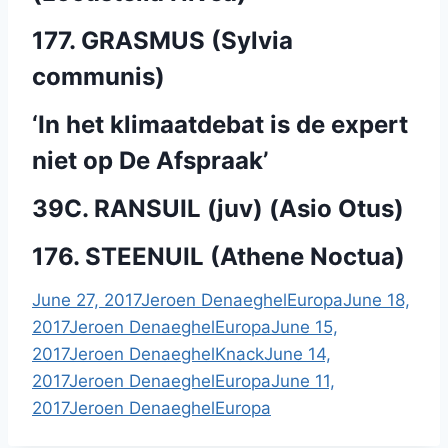
177. GRASMUS (Sylvia
communis)
‘In het klimaatdebat is de expert
niet op De Afspraak’
39C. RANSUIL (juv) (Asio Otus)
176. STEENUIL (Athene Noctua)
June 27, 2017
Jeroen Denaeghel
Europa
June 18,
2017
Jeroen Denaeghel
Europa
June 15,
2017
Jeroen Denaeghel
Knack
June 14,
2017
Jeroen Denaeghel
Europa
June 11,
2017
Jeroen Denaeghel
Europa