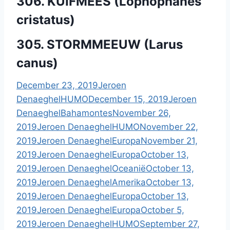
306. KUIFMEES (Lophophanes
cristatus)
305. STORMMEEUW (Larus
canus)
December 23, 2019
Jeroen
Denaeghel
HUMO
December 15, 2019
Jeroen
Denaeghel
Bahamontes
November 26,
2019
Jeroen Denaeghel
HUMO
November 22,
2019
Jeroen Denaeghel
Europa
November 21,
2019
Jeroen Denaeghel
Europa
October 13,
2019
Jeroen Denaeghel
Oceanië
October 13,
2019
Jeroen Denaeghel
Amerika
October 13,
2019
Jeroen Denaeghel
Europa
October 13,
2019
Jeroen Denaeghel
Europa
October 5,
2019
Jeroen Denaeghel
HUMO
September 27,