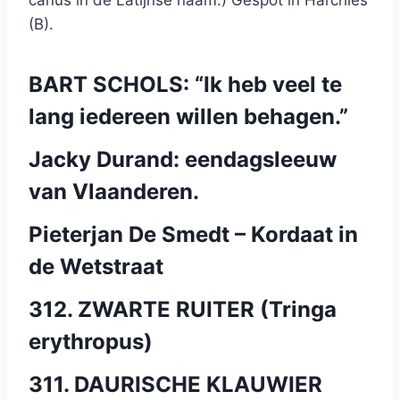
canus in de Latijnse naam.) Gespot in Harchies
(B).
BART SCHOLS: “Ik heb veel te
lang iedereen willen behagen.”
Jacky Durand: eendagsleeuw
van Vlaanderen.
Pieterjan De Smedt – Kordaat in
de Wetstraat
312. ZWARTE RUITER (Tringa
erythropus)
311. DAURISCHE KLAUWIER