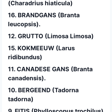
(Charadrius hiaticula)
16. BRANDGANS (Branta
leucopsis).
12. GRUTTO (Limosa Limosa)
15. KOKMEEUW (Larus
ridibundus)
11. CANADESE GANS (Branta
canadensis).
10. BERGEEND (Tadorna
tadorna)
9. FITIS (Phylloscopus trochilus)